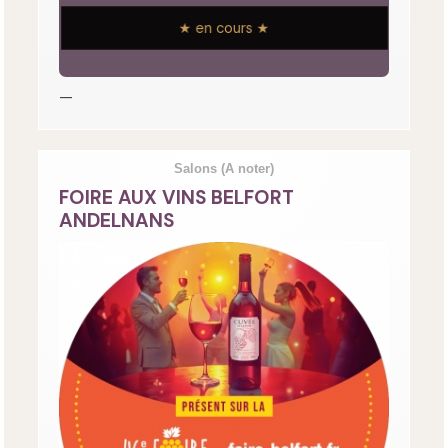
★ en cours ★
—
Salons
(A noter)
FOIRE AUX VINS BELFORT
ANDELNANS