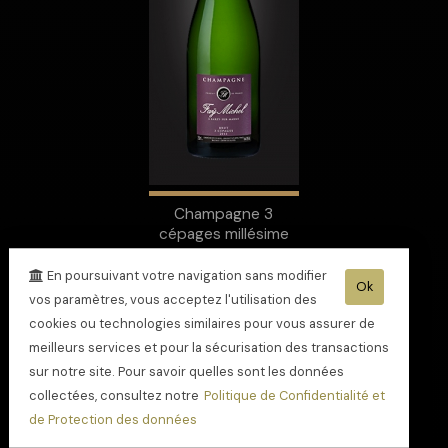
Champagne 3
cépages millésime
2019
En poursuivant votre navigation sans modifier
Ok
vos paramètres, vous acceptez l'utilisation des
cookies ou technologies similaires pour vous assurer de
meilleurs services et pour la sécurisation des transactions
sur notre site. Pour savoir quelles sont les données
collectées, consultez notre
Politique de Confidentialité et
de Protection des données