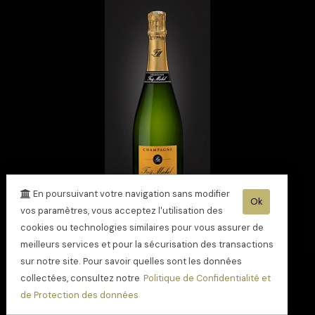
En poursuivant votre navigation sans modifier
Ok
vos paramètres, vous acceptez l'utilisation des
cookies ou technologies similaires pour vous assurer de
meilleurs services et pour la sécurisation des transactions
Champagne Cuvée
gourmandise
sur notre site. Pour savoir quelles sont les données
collectées, consultez notre
Politique de Confidentialité et
de Protection des données