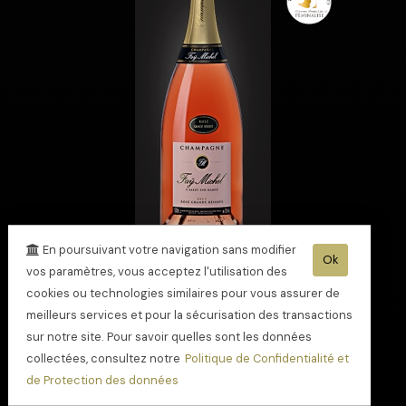
En poursuivant votre navigation sans modifier
Ok
vos paramètres, vous acceptez l'utilisation des
Champagne Rosé
cookies ou technologies similaires pour vous assurer de
Grande Réserve
meilleurs services et pour la sécurisation des transactions
Magnum médaille
sur notre site. Pour savoir quelles sont les données
d'Or
collectées, consultez notre
Politique de Confidentialité et
de Protection des données