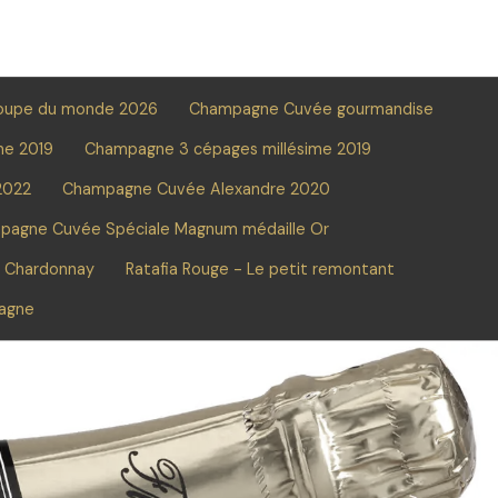
oupe du monde 2026
Champagne Cuvée gourmandise
me 2019
Champagne 3 cépages millésime 2019
2022
Champagne Cuvée Alexandre 2020
pagne Cuvée Spéciale Magnum médaille Or
e Chardonnay
Ratafia Rouge - Le petit remontant
pagne