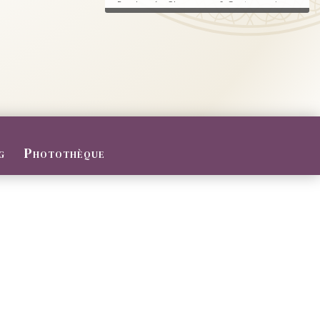
Randonnée, Champagne & Gastronomie au
RDV.
FERMETURE POUR CONGES D
ETE
Du 27/07 au 09/08/2026
Le Domaine sera fermé pour congés d'été
...
g
Photothèque