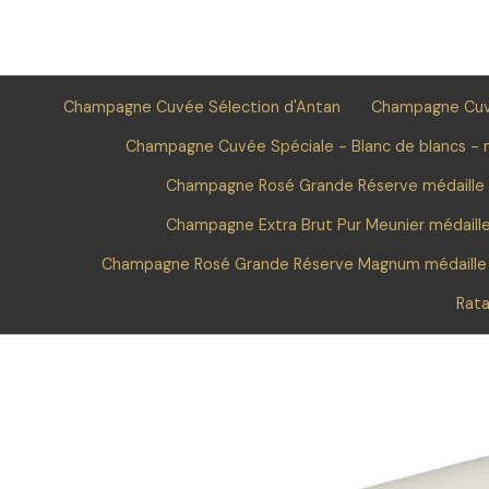
Champagne Cuvée Sélection d'Antan
Champagne Cuvé
Champagne Cuvée Spéciale - Blanc de blancs - m
Champagne Rosé Grande Réserve médaille
Champagne Extra Brut Pur Meunier médaill
Champagne Rosé Grande Réserve Magnum médaille
Rata