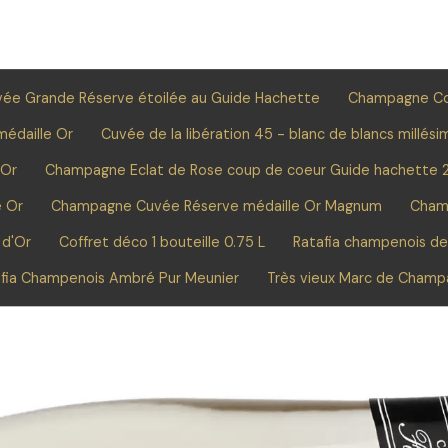
e Grande Réserve étoilée au Guide Hachette
Champagne C
édaille Or
Cuvée de la libération 45 - blanc de blancs millési
 Or
Champagne Eclat de Rose coup de coeur Guide hachette 
e Or
Champagne Cuvée Réserve médaille Or Magnum
Cham
 d'Or
Coffret déco 1 bouteille 0.75 L
Ratafia champenois d
fia Champenois Ambré Pur Meunier
Très vieux Marc de Cham