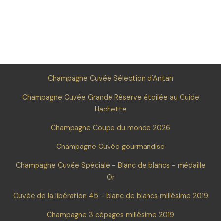
Champagne Cuvée Sélection d'Antan
Champagne Cuvée Grande Réserve étoilée au Guide
Hachette
Champagne Coupe du monde 2026
Champagne Cuvée gourmandise
Champagne Cuvée Spéciale - Blanc de blancs - médaille
Or
Cuvée de la libération 45 - blanc de blancs millésime 2019
Champagne 3 cépages millésime 2019