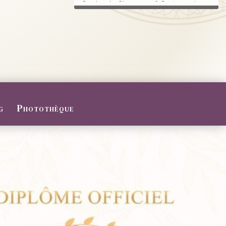
Randonnée, Champagne & Gastronomie au
RDV.
FERMETURE POUR CONGES D
ETE
Du 27/07 au 09/08/2026
Le Domaine sera fermé pour congés d'été
...
g
Photothèque