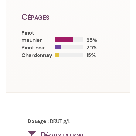
Cépages
Pinot
meunier
65%
Pinot noir
20%
Chardonnay
15%
Dosage :
BRUT g/l.
Dégustation