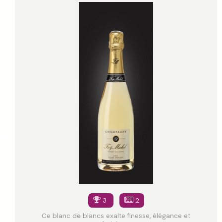
3
2
Ce blanc de blancs exalte finesse, élégance et