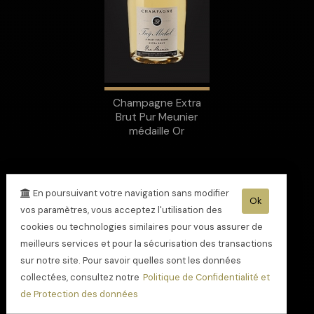
Champagne Extra
Brut Pur Meunier
médaille Or
En poursuivant votre navigation sans modifier
Ok
vos paramètres, vous acceptez l'utilisation des
cookies ou technologies similaires pour vous assurer de
meilleurs services et pour la sécurisation des transactions
sur notre site. Pour savoir quelles sont les données
collectées, consultez notre
Politique de Confidentialité et
de Protection des données