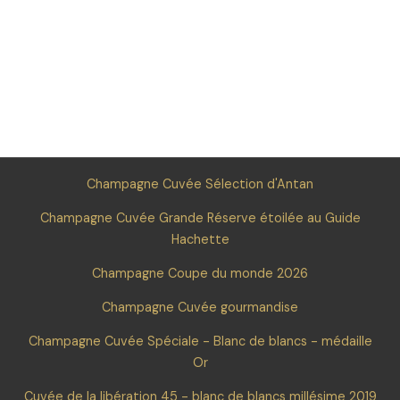
Champagne Cuvée Sélection d'Antan
Champagne Cuvée Grande Réserve étoilée au Guide
Hachette
Champagne Coupe du monde 2026
Champagne Cuvée gourmandise
Champagne Cuvée Spéciale - Blanc de blancs - médaille
Or
Cuvée de la libération 45 - blanc de blancs millésime 2019