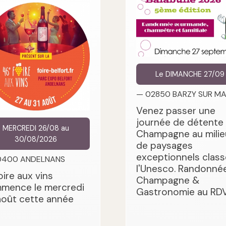
Le DIMANCHE 27/09
— 02850 BARZY SUR M
Venez passer une
journée de détente
MERCREDI 26/08 au
Champagne au milie
30/08/2026
de paysages
exceptionnels class
0400 ANDELNANS
l'Unesco. Randonnée
oire aux vins
Champagne &
mence le mercredi
Gastronomie au RDV
août cette année