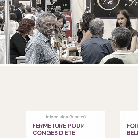
Information
(A noter)
FERMETURE POUR
FOI
CONGES D ETE
BEL