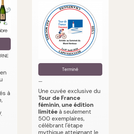
ARNE
Terminé
 en
u
—
Une cuvée exclusive du
és à
Tour de France
,
féminin
,
une édition
limitée
à seulement
.
500 exemplaires,
célébrant l'étape
mythique atteignant le