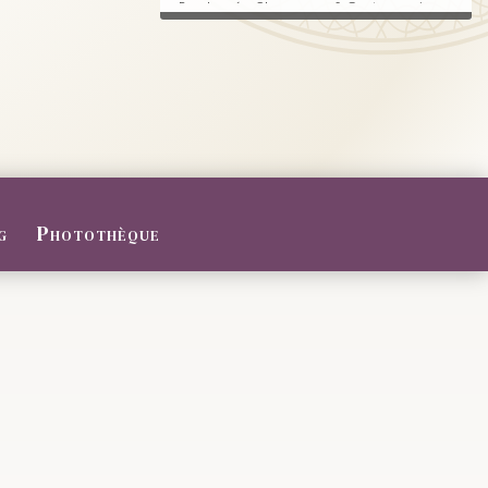
Randonnée, Champagne & Gastronomie au
RDV.
FERMETURE POUR CONGES D
ETE
Du 27/07 au 09/08/2026
Le Domaine sera fermé pour congés d'été
...
g
Photothèque