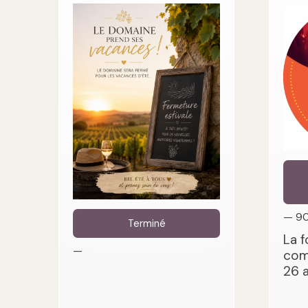
— 9
Terminé
La f
—
com
26 