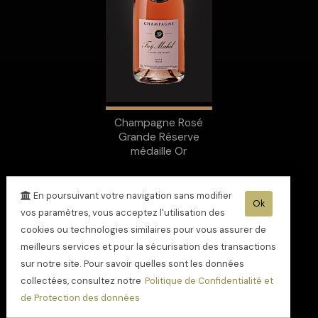
Champagne Rosé
Grande Réserve
médaille Or
En poursuivant votre navigation sans modifier
Ok
vos paramètres, vous acceptez l'utilisation des
cookies ou technologies similaires pour vous assurer de
meilleurs services et pour la sécurisation des transactions
sur notre site. Pour savoir quelles sont les données
collectées, consultez notre
Politique de Confidentialité et
de Protection des données