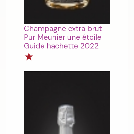
Champagne extra brut
Pur Meunier une étoile
Guide hachette 2022
★