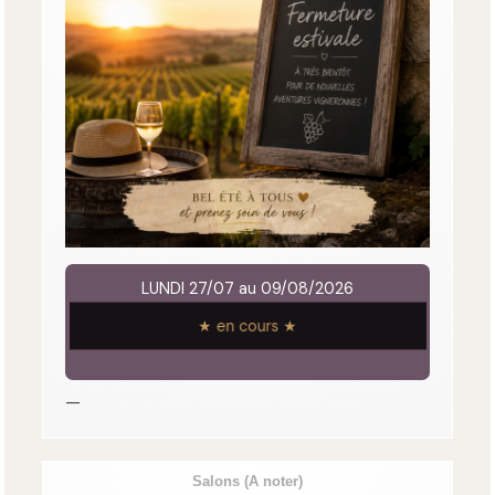
LUNDI 27/07 au 09/08/2026
★ en cours ★
—
Salons
(A noter)