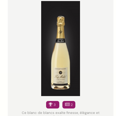
3
2
Ce blanc de blancs exalte finesse, élégance et