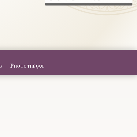
Randonnée, Champagne & Gastronomie au
RDV.
FERMETURE POUR CONGES D
ETE
Du 27/07 au 09/08/2026
Le Domaine sera fermé pour congés d'été
...
g
Photothèque