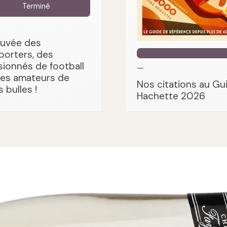
Terminé
cuvée des
porters, des
sionnés de football
—
des amateurs de
Nos citations au Gu
s bulles !
Hachette 2026