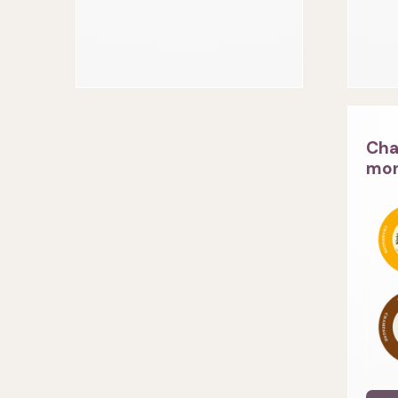
Cha
mon