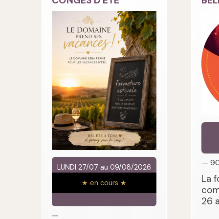
CONGES D ETE
BEL
— 9
LUNDI 27/07 au 09/08/2026
La f
★ en cours ★
com
26 
—