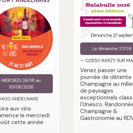
FORT ANDELNANS
Le dimanche 27/09
— 02850 BARZY SUR M
Venez passer une
journée de détente
MERCREDI 26/08 au
Champagne au milie
30/08/2026
de paysages
exceptionnels class
0400 ANDELNANS
l'Unesco. Randonnée
oire aux vins
Champagne &
mence le mercredi
Gastronomie au RDV
août cette année