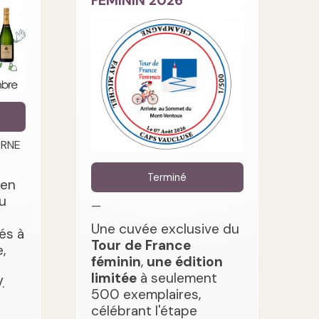
FEMININ 2026
ARNE
Terminé
 en
u
—
Une cuvée exclusive du
és à
Tour de France
,
féminin
,
une édition
limitée
à seulement
.
500 exemplaires,
célébrant l'étape