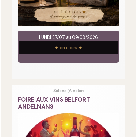
LUNDI 27/07 au 09/08/2026
★ en cours ★
—
Salons
(A noter)
FOIRE AUX VINS BELFORT
ANDELNANS