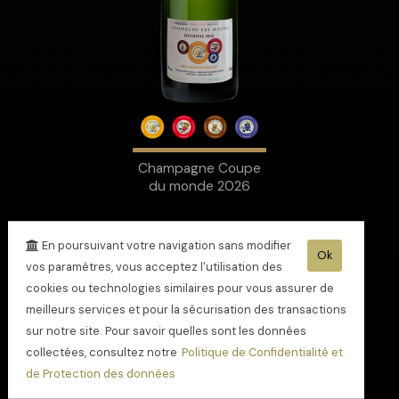
Champagne Coupe
du monde 2026
En poursuivant votre navigation sans modifier
Ok
vos paramètres, vous acceptez l'utilisation des
cookies ou technologies similaires pour vous assurer de
meilleurs services et pour la sécurisation des transactions
sur notre site. Pour savoir quelles sont les données
collectées, consultez notre
Politique de Confidentialité et
de Protection des données