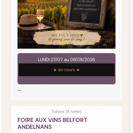
LUNDI 27/07 au 09/08/2026
★ en cours ★
—
Salons
(A noter)
FOIRE AUX VINS BELFORT
ANDELNANS