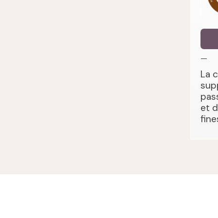
—
La 
sup
pas
et 
fine