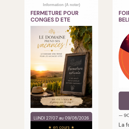
Information
(A noter)
FERMETURE POUR
FOI
CONGES D ETE
BEL
— 9
LUNDI 27/07 au 09/08/2026
La f
★ en cours ★