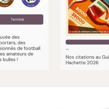
Terminé
cuvée des
porters, des
sionnés de football
—
des amateurs de
Nos citations au Gu
s bulles !
Hachette 2026