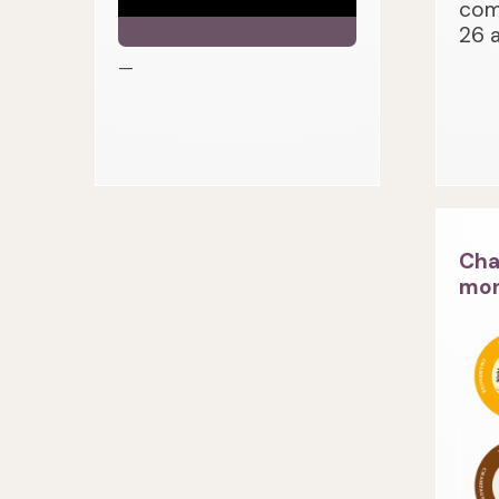
com
26 
—
Cha
mon