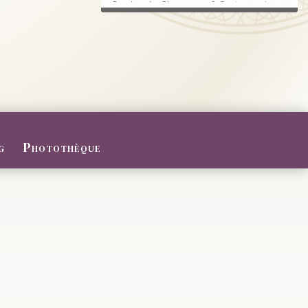
Randonnée, Champagne & Gastronomie au
RDV.
FERMETURE POUR CONGES D
ETE
Du 27/07 au 09/08/2026
Le Domaine sera fermé pour congés d'été
...
g
Photothèque