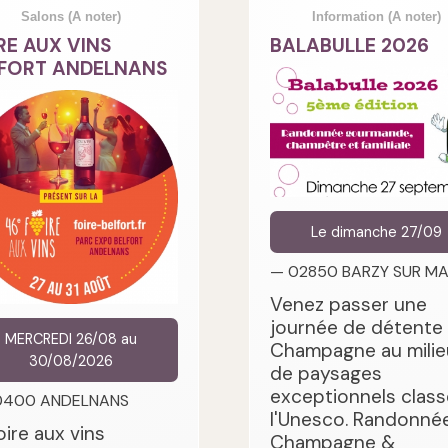
Salons
(A noter)
Information
(A noter)
RE AUX VINS
BALABULLE 2026
FORT ANDELNANS
Le dimanche 27/09
— 02850 BARZY SUR M
Venez passer une
journée de détente
MERCREDI 26/08 au
Champagne au milie
30/08/2026
de paysages
exceptionnels class
0400 ANDELNANS
l'Unesco. Randonnée
oire aux vins
Champagne &