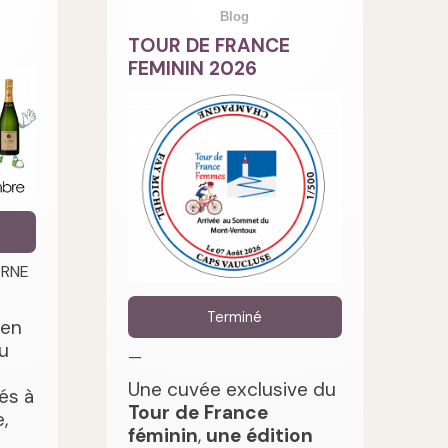
Blog
TOUR DE FRANCE
FEMININ 2026
ARNE
Terminé
 en
u
—
Une cuvée exclusive du
és à
Tour de France
,
féminin
,
une édition