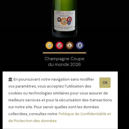
Champagne Coupe
du monde 2026
En poursuivant votre navigation sans modifier
Ok
vos paramètres, vous acceptez l'utilisation des
cookies ou technologies similaires pour vous assurer de
meilleurs services et pour la sécurisation des transactions
sur notre site. Pour savoir quelles sont les données
collectées, consultez notre
Politique de Confidentialité et
de Protection des données