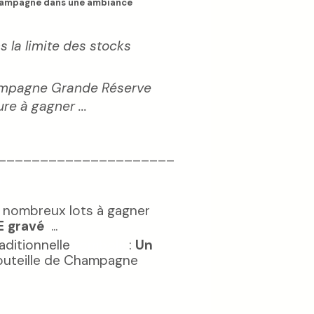
champagne dans une ambiance
s la limite des stocks
mpagne Grande Réserve
re à gagner ...
_____________________
S
 nombreux lots à gagner
E gravé
...
raditionnelle
tombola
:
Un
uteille de Champagne