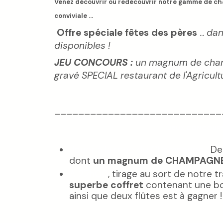
Venez découvrir ou redécouvrir notre gamme de 
conviviale ...
Offre spéciale fêtes des pères
...
dan
disponibles !
JEU CONCOURS :
un magnum de cha
gravé SPECIAL restaurant de l'Agricultu
____________________________
JEUX CONCOUR
Jouer à la roue du Champagne :
De
dont
un magnum de CHAMPAGN
A 22h00
, tirage au sort de notre t
superbe coffret
contenant une bo
ainsi que deux flûtes est à gagner !