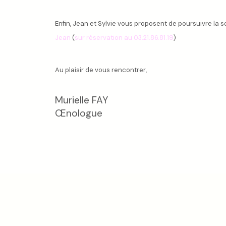
Enfin, Jean et Sylvie vous proposent de poursuivre la 
Jean
(
sur réservation au 03.21.86.81.19
)
Au plaisir de vous rencontrer,
Murielle FAY
Œnologue