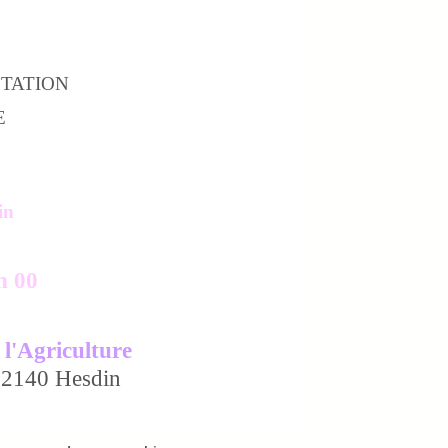
STATION
E
in
h 00
 l'Agriculture
 62140 Hesdin