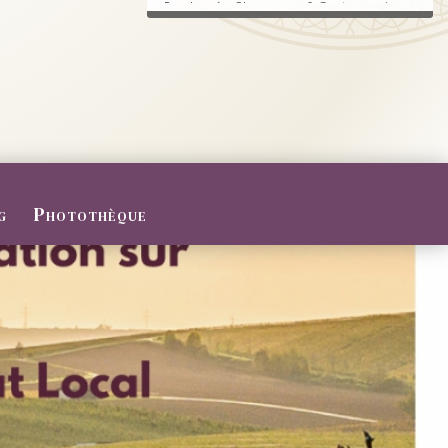
Randonnée, Champagne & Gastronomie au
RDV.
FERMETURE POUR CONGES D
ETE
Du 27/07 au 09/08/2026
Le Domaine sera fermé pour congés d'été
...
g
Photothèque