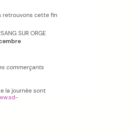
s retrouvons cette fin
RSANG SUR ORGE
écembre
 des commerçants
te la journée sont
ww.sd-