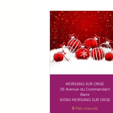
MORSANG SUR ORGE
26 Avenue du Commandant
Barre
91390 MORSANG SUR ORGE
Plan d'accès