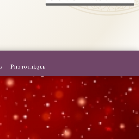
Randonnée, Champagne & Gastronomie au
RDV.
FERMETURE POUR CONGES D
ETE
Du 27/07 au 09/08/2026
Le Domaine sera fermé pour congés d'été
...
g
Photothèque