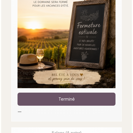
Terminé
—
Salons
(A noter)