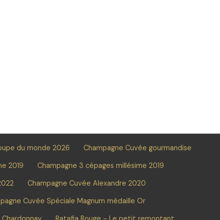
oupe du monde 2026
Champagne Cuvée gourmandise
me 2019
Champagne 3 cépages millésime 2019
2022
Champagne Cuvée Alexandre 2020
pagne Cuvée Spéciale Magnum médaille Or
e Chardonnay
Ratafia Rouge - Le petit remontant