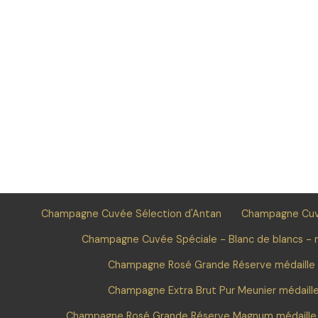
Champagne Cuvée Sélection d'Antan
Champagne Cuvé
Champagne Cuvée Spéciale - Blanc de blancs - m
Champagne Rosé Grande Réserve médaille
Champagne Extra Brut Pur Meunier médaill
Champagne Rosé Grande Réserve Magnum médaille