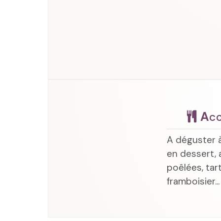
Acc
A déguster à
en dessert,
poêlées, tar
framboisier...