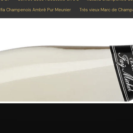
fia Champenois Ambré Pur Meunier
Très vieux Marc de Cham