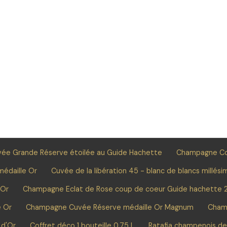
e Grande Réserve étoilée au Guide Hachette
Champagne C
édaille Or
Cuvée de la libération 45 - blanc de blancs millési
 Or
Champagne Eclat de Rose coup de coeur Guide hachette 
e Or
Champagne Cuvée Réserve médaille Or Magnum
Cham
 d'Or
Coffret déco 1 bouteille 0.75 L
Ratafia champenois d