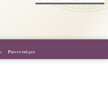
Randonnée, Champagne & Gastronomie au
RDV.
FERMETURE POUR CONGES D
ETE
Du 27/07 au 09/08/2026
Le Domaine sera fermé pour congés d'été
...
g
Photothèque