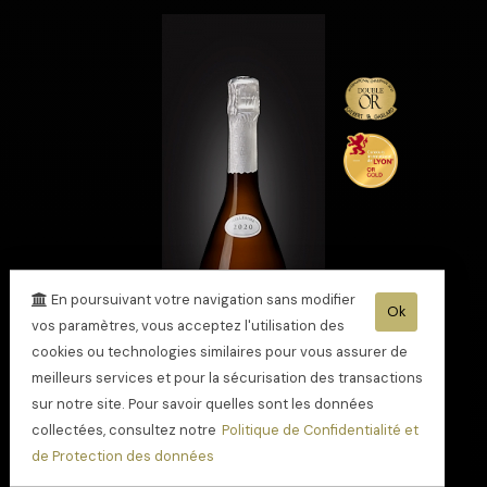
En poursuivant votre navigation sans modifier
Ok
vos paramètres, vous acceptez l'utilisation des
cookies ou technologies similaires pour vous assurer de
meilleurs services et pour la sécurisation des transactions
sur notre site. Pour savoir quelles sont les données
collectées, consultez notre
Politique de Confidentialité et
Champagne Cuvée
de Protection des données
Alexandre 2020