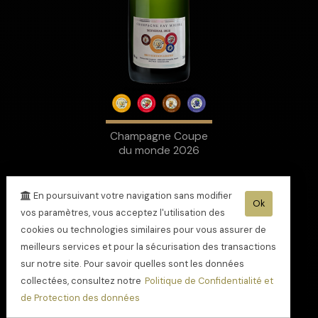
Champagne Coupe
du monde 2026
En poursuivant votre navigation sans modifier
Ok
vos paramètres, vous acceptez l'utilisation des
cookies ou technologies similaires pour vous assurer de
meilleurs services et pour la sécurisation des transactions
sur notre site. Pour savoir quelles sont les données
collectées, consultez notre
Politique de Confidentialité et
de Protection des données