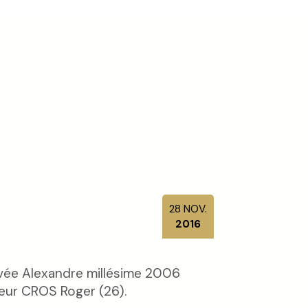
28
NOV.
2016
ée Alexandre millésime 2006
eur CROS Roger (26).