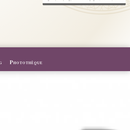
Randonnée, Champagne & Gastronomie au
RDV.
FERMETURE POUR CONGES D
ETE
Du 27/07 au 09/08/2026
Le Domaine sera fermé pour congés d'été
...
g
Photothèque