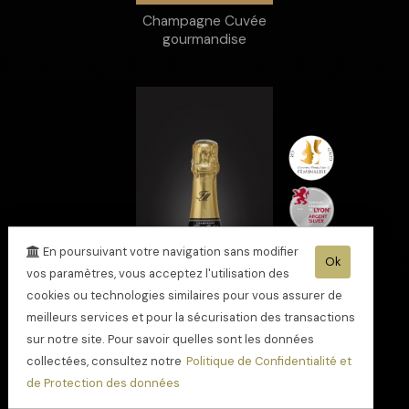
Champagne Cuvée
gourmandise
En poursuivant votre navigation sans modifier
Ok
vos paramètres, vous acceptez l'utilisation des
cookies ou technologies similaires pour vous assurer de
meilleurs services et pour la sécurisation des transactions
sur notre site. Pour savoir quelles sont les données
collectées, consultez notre
Politique de Confidentialité et
de Protection des données