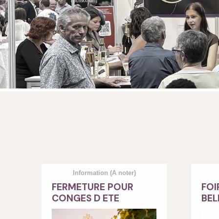
Information
(A noter)
FERMETURE POUR
FOI
CONGES D ETE
BEL