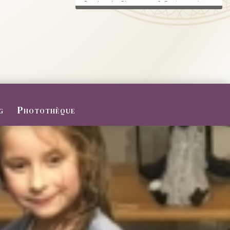
Randonnée, Champagne & Gastronomie au
RDV.
FERMETURE POUR CONGES D
ETE
Du 27/07 au 09/08/2026
Le Domaine sera fermé pour congés d'été
...
g
Photothèque