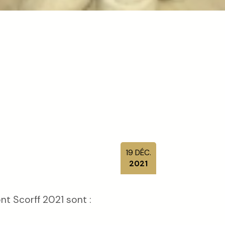
19
DÉC.
2021
t Scorff 2021 sont :