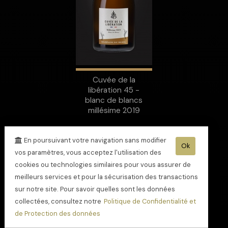
Cuvée de la
libération 45 -
blanc de blancs
millésime 2019
En poursuivant votre navigation sans modifier
Ok
vos paramètres, vous acceptez l'utilisation des
cookies ou technologies similaires pour vous assurer de
meilleurs services et pour la sécurisation des transactions
sur notre site. Pour savoir quelles sont les données
collectées, consultez notre
Politique de Confidentialité et
de Protection des données