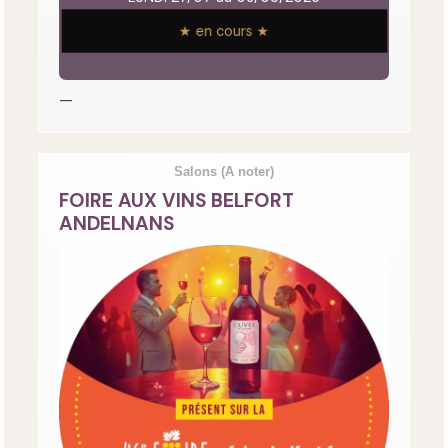
★ en cours ★
—
Salons
(A noter)
FOIRE AUX VINS BELFORT
ANDELNANS