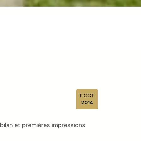
11
OCT.
2014
 bilan et premières impressions