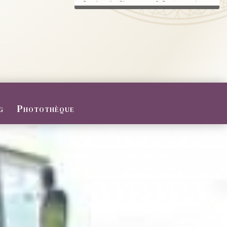
Randonnée, Champagne & Gastronomie au
RDV.
FERMETURE POUR CONGES D
ETE
Du 27/07 au 09/08/2026
Le Domaine sera fermé pour congés d'été
...
g
Photothèque