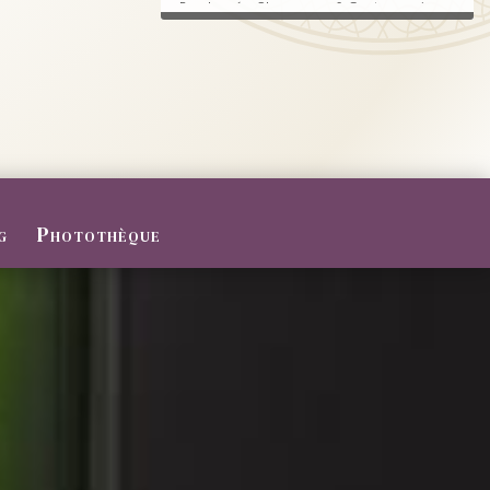
Randonnée, Champagne & Gastronomie au
RDV.
FERMETURE POUR CONGES D
ETE
Du 27/07 au 09/08/2026
Le Domaine sera fermé pour congés d'été
...
g
Photothèque