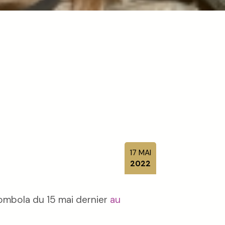
17
MAI
2022
tombola du 15 mai dernier
au