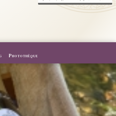
Randonnée, Champagne & Gastronomie au
RDV.
FERMETURE POUR CONGES D
ETE
Du 27/07 au 09/08/2026
Le Domaine sera fermé pour congés d'été
...
g
Photothèque