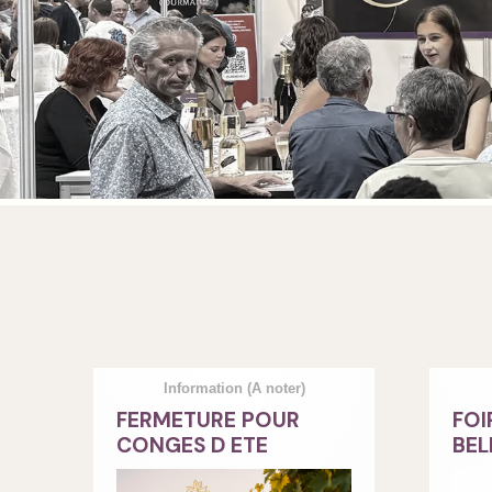
Information
(A noter)
FERMETURE POUR
FOI
CONGES D ETE
BEL