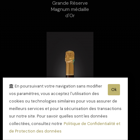
Grande Réserve
Magnum médaille
d'Or
En poursuivant votre navigation sans modifier
Ok
vos paramètres, vous acceptez l'utilisation des
cookies ou technologies similaires pour vous assurer de
meilleurs services et pour la sécurisation des transactions
sur notre site. Pour savoir quelles sont les données
collectées, consultez notre
Politique de Confidentialité et
de Protection des données