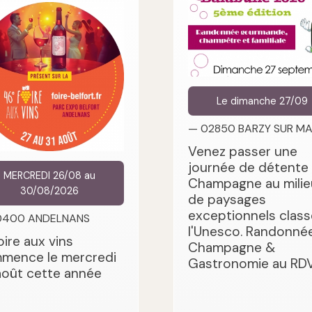
Le dimanche 27/09
— 02850 BARZY SUR M
Venez passer une
journée de détente
MERCREDI 26/08 au
Champagne au milie
30/08/2026
de paysages
exceptionnels class
0400 ANDELNANS
l'Unesco. Randonnée
oire aux vins
Champagne &
mence le mercredi
Gastronomie au RDV
août cette année