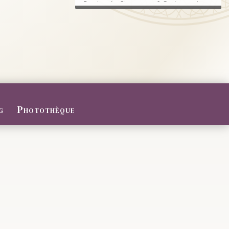
Randonnée, Champagne & Gastronomie au
RDV.
FERMETURE POUR CONGES D
ETE
Du 27/07 au 09/08/2026
Le Domaine sera fermé pour congés d'été
...
g
Photothèque