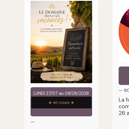
— 9
LUNDI 27/07 au 09/08/2026
La f
★ en cours ★
com
26 
—