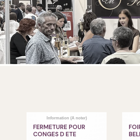
Information
(A noter)
FERMETURE POUR
FOI
CONGES D ETE
BEL