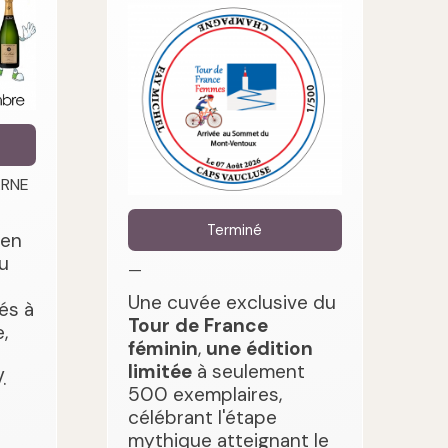
ARNE
Terminé
 en
u
—
Une cuvée exclusive du
és à
Tour de France
,
féminin
,
une édition
limitée
à seulement
.
500 exemplaires,
célébrant l'étape
mythique atteignant le