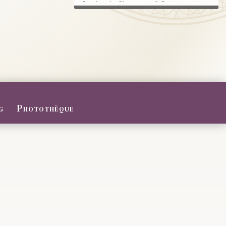
Randonnée, Champagne & Gastronomie au
RDV.
FERMETURE POUR CONGES D
ETE
Du 27/07 au 09/08/2026
Le Domaine sera fermé pour congés d'été
...
g
Photothèque