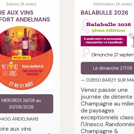
Salons
(A noter)
Information
(A noter)
RE AUX VINS
BALABULLE 2026
FORT ANDELNANS
Le dimanche 27/09
— 02850 BARZY SUR M
Venez passer une
journée de détente
MERCREDI 26/08 au
Champagne au milie
30/08/2026
de paysages
exceptionnels class
0400 ANDELNANS
l'Unesco. Randonnée
oire aux vins
Champagne &