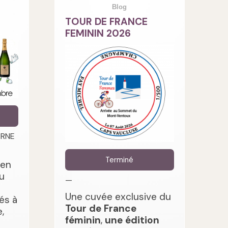
Blog
TOUR DE FRANCE
FEMININ 2026
ARNE
Terminé
 en
u
—
Une cuvée exclusive du
és à
Tour de France
,
féminin
,
une édition