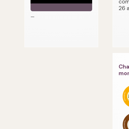
com
26 
—
Cha
mon