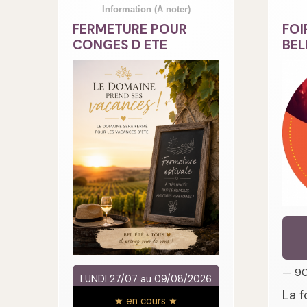
Information
(A noter)
FERMETURE POUR
FOI
CONGES D ETE
BEL
— 9
LUNDI 27/07 au 09/08/2026
La f
★ en cours ★