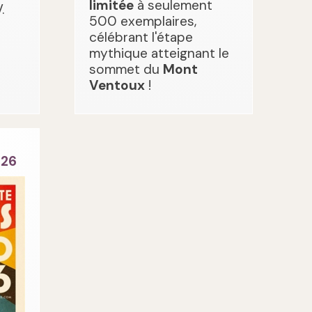
limitée
à seulement
.
500 exemplaires,
célébrant l'étape
mythique atteignant le
sommet du
Mont
Ventoux
!
026