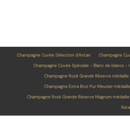
Champagne Cuvée Sélection d'Antan
Champagne Cuvé
Champagne Cuvée Spéciale - Blanc de blancs - m
Champagne Rosé Grande Réserve médaille
Champagne Extra Brut Pur Meunier médaill
Champagne Rosé Grande Réserve Magnum médaille
Rata