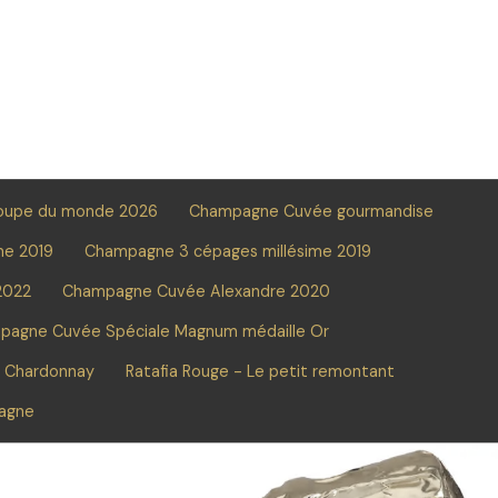
oupe du monde 2026
Champagne Cuvée gourmandise
me 2019
Champagne 3 cépages millésime 2019
2022
Champagne Cuvée Alexandre 2020
pagne Cuvée Spéciale Magnum médaille Or
e Chardonnay
Ratafia Rouge - Le petit remontant
pagne