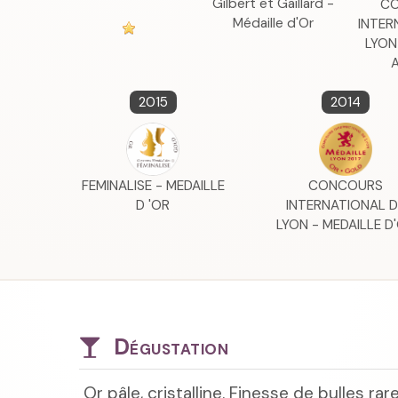
Gilbert et Gaillard -
C
Médaille d'Or
INTER
LYON
2015
2014
FEMINALISE - MEDAILLE
CONCOURS
D 'OR
INTERNATIONAL D
LYON - MEDAILLE D
Dégustation
Or pâle, cristalline. Finesse de bulles ra