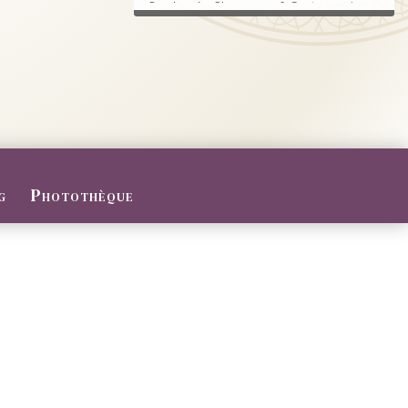
Randonnée, Champagne & Gastronomie au
RDV.
FERMETURE POUR CONGES D
ETE
Du 27/07 au 09/08/2026
Le Domaine sera fermé pour congés d'été
...
g
Photothèque