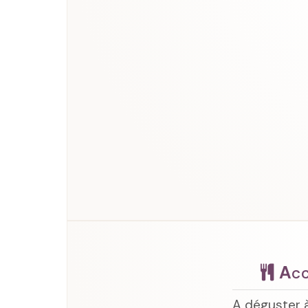
Acc
A déguster à