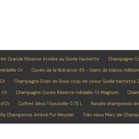
e Grande Réserve étoilée au Guide Hachette
Champagne C
édaille Or
Cuvée de la libération 45 - blanc de blancs millési
 Or
Champagne Eclat de Rose coup de coeur Guide hachette 
e Or
Champagne Cuvée Réserve médaille Or Magnum
Cham
 d'Or
Coffret déco 1 bouteille 0.75 L
Ratafia champenois d
fia Champenois Ambré Pur Meunier
Très vieux Marc de Cham