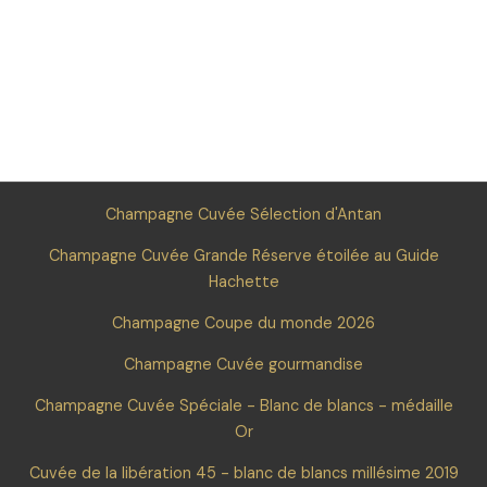
Champagne Cuvée Sélection d'Antan
Champagne Cuvée Grande Réserve étoilée au Guide
Hachette
Champagne Coupe du monde 2026
Champagne Cuvée gourmandise
Champagne Cuvée Spéciale - Blanc de blancs - médaille
Or
Cuvée de la libération 45 - blanc de blancs millésime 2019