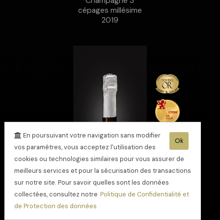
Champagne 3
cépages millésime
2019
En poursuivant votre navigation sans modifier
Ok
vos paramètres, vous acceptez l'utilisation des
cookies ou technologies similaires pour vous assurer de
meilleurs services et pour la sécurisation des transactions
sur notre site. Pour savoir quelles sont les données
collectées, consultez notre
Politique de Confidentialité et
de Protection des données