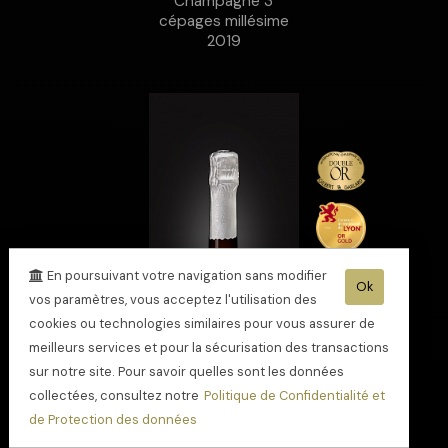
Champagne 3
cépages millésime
2019
En poursuivant votre navigation sans modifier
Ok
vos paramètres, vous acceptez l'utilisation des
cookies ou technologies similaires pour vous assurer de
meilleurs services et pour la sécurisation des transactions
sur notre site. Pour savoir quelles sont les données
collectées, consultez notre
Politique de Confidentialité et
de Protection des données