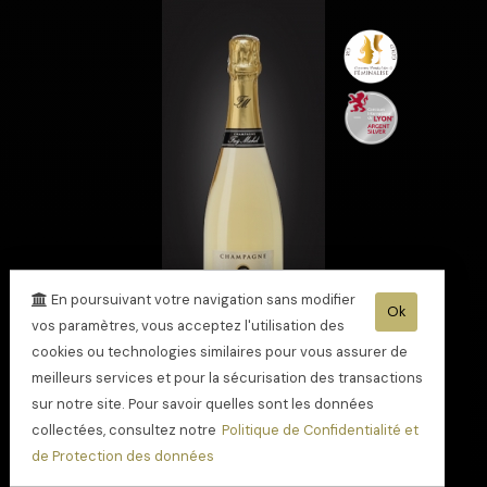
En poursuivant votre navigation sans modifier
Ok
vos paramètres, vous acceptez l'utilisation des
cookies ou technologies similaires pour vous assurer de
meilleurs services et pour la sécurisation des transactions
Champagne Cuvée
sur notre site. Pour savoir quelles sont les données
Spéciale - Blanc de
collectées, consultez notre
Politique de Confidentialité et
blancs - médaille
de Protection des données
Or