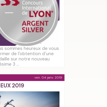
s sommes heureux de vous
ormer de l'obtention d'une
aille sur notre nouveau
ésime 3 ...
ven. 04 janv. 2019
EUX 2019