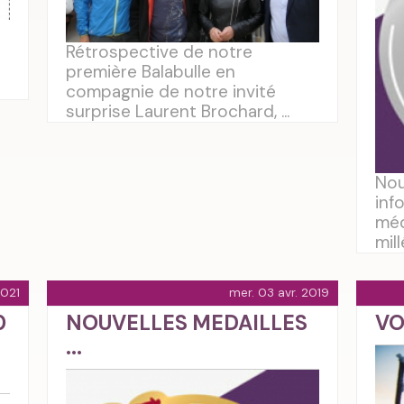
Rétrospective de notre
première Balabulle en
compagnie de notre invité
surprise Laurent Brochard, ...
Nou
inf
méd
mill
2021
mer. 03 avr. 2019
0
NOUVELLES MEDAILLES
VO
...