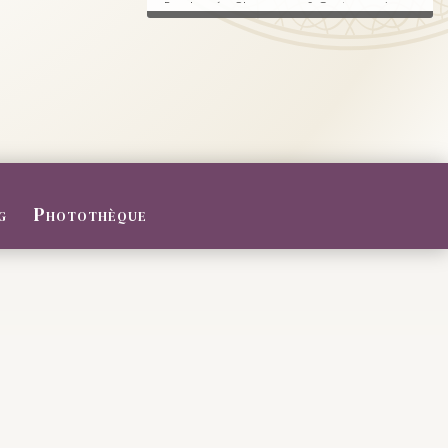
Randonnée, Champagne & Gastronomie au
RDV.
FERMETURE POUR CONGES D
ETE
Du 27/07 au 09/08/2026
Le Domaine sera fermé pour congés d'été
...
g
Photothèque