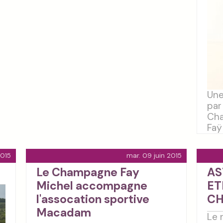
Une
par
Cha
Faÿ 
2015
mar. 09 juin 2015
Le Champagne Fay
AS
Michel accompagne
ET
l'assocation sportive
C
Macadam
Le 