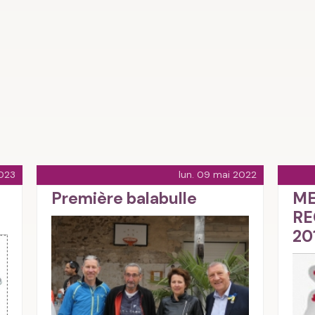
023
lun. 09 mai 2022
Première balabulle
ME
RE
20