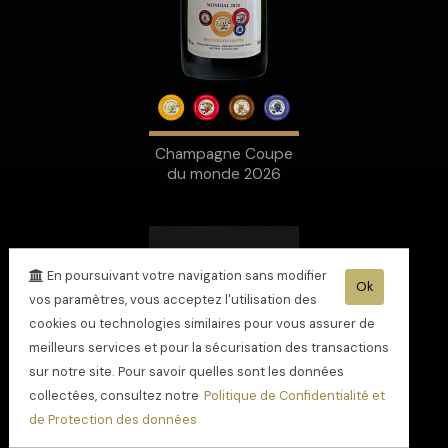
Champagne Coupe
du monde 2026
En poursuivant votre navigation sans modifier
Ok
vos paramètres, vous acceptez l'utilisation des
cookies ou technologies similaires pour vous assurer de
meilleurs services et pour la sécurisation des transactions
sur notre site. Pour savoir quelles sont les données
collectées, consultez notre
Politique de Confidentialité et
de Protection des données