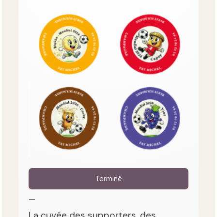
Terminé
—
La cuvée des supporters, des