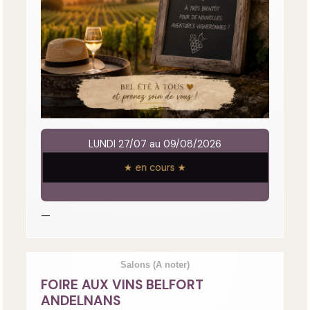
LUNDI 27/07 au 09/08/2026
★ en cours ★
—
Salons
(A noter)
FOIRE AUX VINS BELFORT
ANDELNANS