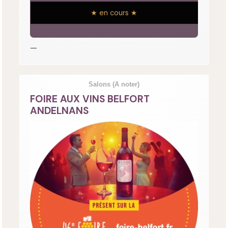
★ en cours ★
—
Salons
(A noter)
FOIRE AUX VINS BELFORT
ANDELNANS