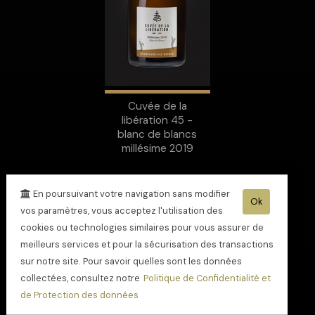
Cuvée de la
libération 45 -
blanc de blancs
millésime 2019
En poursuivant votre navigation sans modifier
Ok
vos paramètres, vous acceptez l'utilisation des
cookies ou technologies similaires pour vous assurer de
meilleurs services et pour la sécurisation des transactions
sur notre site. Pour savoir quelles sont les données
collectées, consultez notre
Politique de Confidentialité et
de Protection des données